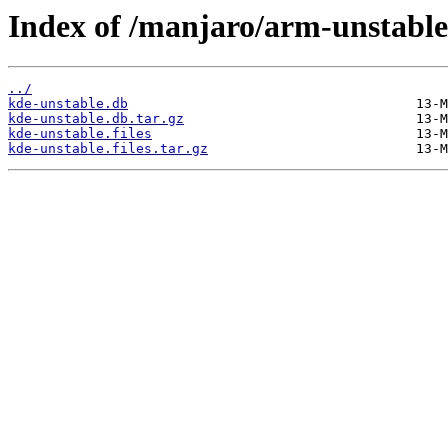
Index of /manjaro/arm-unstable
../
kde-unstable.db
kde-unstable.db.tar.gz
kde-unstable.files
kde-unstable.files.tar.gz