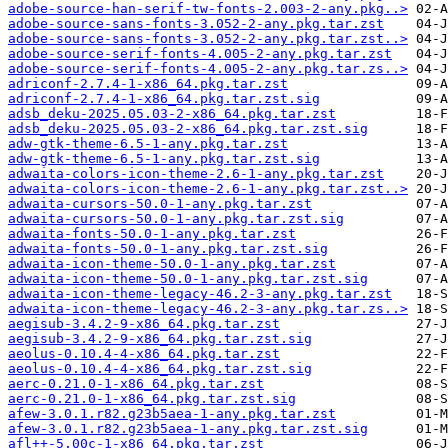
adobe-source-han-serif-tw-fonts-2.003-2-any.pkg..>
adobe-source-sans-fonts-3.052-2-any.pkg.tar.zst
adobe-source-sans-fonts-3.052-2-any.pkg.tar.zst..>
adobe-source-serif-fonts-4.005-2-any.pkg.tar.zst
adobe-source-serif-fonts-4.005-2-any.pkg.tar.zs..>
adriconf-2.7.4-1-x86_64.pkg.tar.zst
adriconf-2.7.4-1-x86_64.pkg.tar.zst.sig
adsb_deku-2025.05.03-2-x86_64.pkg.tar.zst
adsb_deku-2025.05.03-2-x86_64.pkg.tar.zst.sig
adw-gtk-theme-6.5-1-any.pkg.tar.zst
adw-gtk-theme-6.5-1-any.pkg.tar.zst.sig
adwaita-colors-icon-theme-2.6-1-any.pkg.tar.zst
adwaita-colors-icon-theme-2.6-1-any.pkg.tar.zst..>
adwaita-cursors-50.0-1-any.pkg.tar.zst
adwaita-cursors-50.0-1-any.pkg.tar.zst.sig
adwaita-fonts-50.0-1-any.pkg.tar.zst
adwaita-fonts-50.0-1-any.pkg.tar.zst.sig
adwaita-icon-theme-50.0-1-any.pkg.tar.zst
adwaita-icon-theme-50.0-1-any.pkg.tar.zst.sig
adwaita-icon-theme-legacy-46.2-3-any.pkg.tar.zst
adwaita-icon-theme-legacy-46.2-3-any.pkg.tar.zs..>
aegisub-3.4.2-9-x86_64.pkg.tar.zst
aegisub-3.4.2-9-x86_64.pkg.tar.zst.sig
aeolus-0.10.4-4-x86_64.pkg.tar.zst
aeolus-0.10.4-4-x86_64.pkg.tar.zst.sig
aerc-0.21.0-1-x86_64.pkg.tar.zst
aerc-0.21.0-1-x86_64.pkg.tar.zst.sig
afew-3.0.1.r82.g23b5aea-1-any.pkg.tar.zst
afew-3.0.1.r82.g23b5aea-1-any.pkg.tar.zst.sig
afl++-5.00c-1-x86_64.pkg.tar.zst