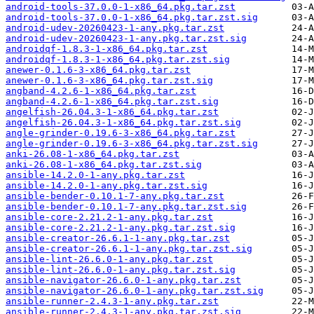
android-tools-37.0.0-1-x86_64.pkg.tar.zst
android-tools-37.0.0-1-x86_64.pkg.tar.zst.sig
android-udev-20260423-1-any.pkg.tar.zst
android-udev-20260423-1-any.pkg.tar.zst.sig
androidqf-1.8.3-1-x86_64.pkg.tar.zst
androidqf-1.8.3-1-x86_64.pkg.tar.zst.sig
anewer-0.1.6-3-x86_64.pkg.tar.zst
anewer-0.1.6-3-x86_64.pkg.tar.zst.sig
angband-4.2.6-1-x86_64.pkg.tar.zst
angband-4.2.6-1-x86_64.pkg.tar.zst.sig
angelfish-26.04.3-1-x86_64.pkg.tar.zst
angelfish-26.04.3-1-x86_64.pkg.tar.zst.sig
angle-grinder-0.19.6-3-x86_64.pkg.tar.zst
angle-grinder-0.19.6-3-x86_64.pkg.tar.zst.sig
anki-26.08-1-x86_64.pkg.tar.zst
anki-26.08-1-x86_64.pkg.tar.zst.sig
ansible-14.2.0-1-any.pkg.tar.zst
ansible-14.2.0-1-any.pkg.tar.zst.sig
ansible-bender-0.10.1-7-any.pkg.tar.zst
ansible-bender-0.10.1-7-any.pkg.tar.zst.sig
ansible-core-2.21.2-1-any.pkg.tar.zst
ansible-core-2.21.2-1-any.pkg.tar.zst.sig
ansible-creator-26.6.1-1-any.pkg.tar.zst
ansible-creator-26.6.1-1-any.pkg.tar.zst.sig
ansible-lint-26.6.0-1-any.pkg.tar.zst
ansible-lint-26.6.0-1-any.pkg.tar.zst.sig
ansible-navigator-26.6.0-1-any.pkg.tar.zst
ansible-navigator-26.6.0-1-any.pkg.tar.zst.sig
ansible-runner-2.4.3-1-any.pkg.tar.zst
ansible-runner-2.4.3-1-any.pkg.tar.zst.sig