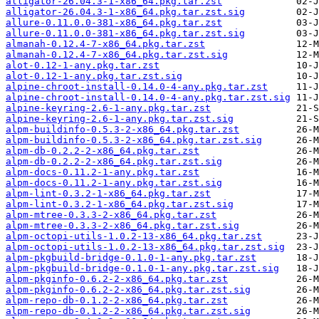
alligator-26.04.3-1-x86_64.pkg.tar.zst
alligator-26.04.3-1-x86_64.pkg.tar.zst.sig
allure-0.11.0.0-381-x86_64.pkg.tar.zst
allure-0.11.0.0-381-x86_64.pkg.tar.zst.sig
almanah-0.12.4-7-x86_64.pkg.tar.zst
almanah-0.12.4-7-x86_64.pkg.tar.zst.sig
alot-0.12-1-any.pkg.tar.zst
alot-0.12-1-any.pkg.tar.zst.sig
alpine-chroot-install-0.14.0-4-any.pkg.tar.zst
alpine-chroot-install-0.14.0-4-any.pkg.tar.zst.sig
alpine-keyring-2.6-1-any.pkg.tar.zst
alpine-keyring-2.6-1-any.pkg.tar.zst.sig
alpm-buildinfo-0.5.3-2-x86_64.pkg.tar.zst
alpm-buildinfo-0.5.3-2-x86_64.pkg.tar.zst.sig
alpm-db-0.2.2-2-x86_64.pkg.tar.zst
alpm-db-0.2.2-2-x86_64.pkg.tar.zst.sig
alpm-docs-0.11.2-1-any.pkg.tar.zst
alpm-docs-0.11.2-1-any.pkg.tar.zst.sig
alpm-lint-0.3.2-1-x86_64.pkg.tar.zst
alpm-lint-0.3.2-1-x86_64.pkg.tar.zst.sig
alpm-mtree-0.3.3-2-x86_64.pkg.tar.zst
alpm-mtree-0.3.3-2-x86_64.pkg.tar.zst.sig
alpm-octopi-utils-1.0.2-13-x86_64.pkg.tar.zst
alpm-octopi-utils-1.0.2-13-x86_64.pkg.tar.zst.sig
alpm-pkgbuild-bridge-0.1.0-1-any.pkg.tar.zst
alpm-pkgbuild-bridge-0.1.0-1-any.pkg.tar.zst.sig
alpm-pkginfo-0.6.2-2-x86_64.pkg.tar.zst
alpm-pkginfo-0.6.2-2-x86_64.pkg.tar.zst.sig
alpm-repo-db-0.1.2-2-x86_64.pkg.tar.zst
alpm-repo-db-0.1.2-2-x86_64.pkg.tar.zst.sig