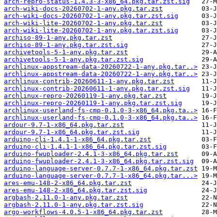
arch-repro-status-1.4.3-3-x86_64.pkg.tar.zst.sig
arch-wiki-docs-20260702-1-any.pkg.tar.zst
arch-wiki-docs-20260702-1-any.pkg.tar.zst.sig
arch-wiki-lite-20260702-1-any.pkg.tar.zst
arch-wiki-lite-20260702-1-any.pkg.tar.zst.sig
archiso-89-1-any.pkg.tar.zst
archiso-89-1-any.pkg.tar.zst.sig
archivetools-5-1-any.pkg.tar.zst
archivetools-5-1-any.pkg.tar.zst.sig
archlinux-appstream-data-20260722-1-any.pkg.tar..>
archlinux-appstream-data-20260722-1-any.pkg.tar..>
archlinux-contrib-20260611-1-any.pkg.tar.zst
archlinux-contrib-20260611-1-any.pkg.tar.zst.sig
archlinux-repro-20260119-1-any.pkg.tar.zst
archlinux-repro-20260119-1-any.pkg.tar.zst.sig
archlinux-userland-fs-cmp-0.1.0-3-x86_64.pkg.ta..>
archlinux-userland-fs-cmp-0.1.0-3-x86_64.pkg.ta..>
ardour-9.7-1-x86_64.pkg.tar.zst
ardour-9.7-1-x86_64.pkg.tar.zst.sig
arduino-cli-1.4.1-1-x86_64.pkg.tar.zst
arduino-cli-1.4.1-1-x86_64.pkg.tar.zst.sig
arduino-fwuploader-2.4.1-3-x86_64.pkg.tar.zst
arduino-fwuploader-2.4.1-3-x86_64.pkg.tar.zst.sig
arduino-language-server-0.7.7-1-x86_64.pkg.tar.zst
arduino-language-server-0.7.7-1-x86_64.pkg.tar...>
ares-emu-148-2-x86_64.pkg.tar.zst
ares-emu-148-2-x86_64.pkg.tar.zst.sig
argbash-2.11.0-1-any.pkg.tar.zst
argbash-2.11.0-1-any.pkg.tar.zst.sig
argo-workflows-4.0.5-1-x86_64.pkg.tar.zst