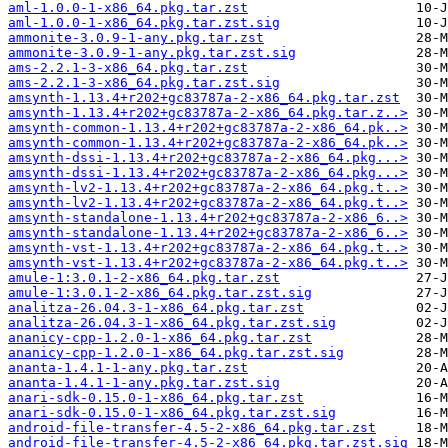
aml-1.0.0-1-x86_64.pkg.tar.zst
aml-1.0.0-1-x86_64.pkg.tar.zst.sig
ammonite-3.0.9-1-any.pkg.tar.zst
ammonite-3.0.9-1-any.pkg.tar.zst.sig
ams-2.2.1-3-x86_64.pkg.tar.zst
ams-2.2.1-3-x86_64.pkg.tar.zst.sig
amsynth-1.13.4+r202+gc83787a-2-x86_64.pkg.tar.zst
amsynth-1.13.4+r202+gc83787a-2-x86_64.pkg.tar.z..>
amsynth-common-1.13.4+r202+gc83787a-2-x86_64.pk..>
amsynth-common-1.13.4+r202+gc83787a-2-x86_64.pk..>
amsynth-dssi-1.13.4+r202+gc83787a-2-x86_64.pkg...>
amsynth-dssi-1.13.4+r202+gc83787a-2-x86_64.pkg...>
amsynth-lv2-1.13.4+r202+gc83787a-2-x86_64.pkg.t..>
amsynth-lv2-1.13.4+r202+gc83787a-2-x86_64.pkg.t..>
amsynth-standalone-1.13.4+r202+gc83787a-2-x86_6..>
amsynth-standalone-1.13.4+r202+gc83787a-2-x86_6..>
amsynth-vst-1.13.4+r202+gc83787a-2-x86_64.pkg.t..>
amsynth-vst-1.13.4+r202+gc83787a-2-x86_64.pkg.t..>
amule-1:3.0.1-2-x86_64.pkg.tar.zst
amule-1:3.0.1-2-x86_64.pkg.tar.zst.sig
analitza-26.04.3-1-x86_64.pkg.tar.zst
analitza-26.04.3-1-x86_64.pkg.tar.zst.sig
ananicy-cpp-1.2.0-1-x86_64.pkg.tar.zst
ananicy-cpp-1.2.0-1-x86_64.pkg.tar.zst.sig
ananta-1.4.1-1-any.pkg.tar.zst
ananta-1.4.1-1-any.pkg.tar.zst.sig
anari-sdk-0.15.0-1-x86_64.pkg.tar.zst
anari-sdk-0.15.0-1-x86_64.pkg.tar.zst.sig
android-file-transfer-4.5-2-x86_64.pkg.tar.zst
android-file-transfer-4.5-2-x86_64.pkg.tar.zst.sig