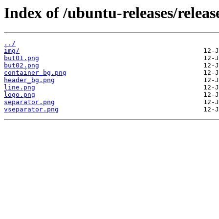
Index of /ubuntu-releases/relea
../
img/
but01.png
but02.png
container_bg.png
header_bg.png
line.png
logo.png
separator.png
vseparator.png