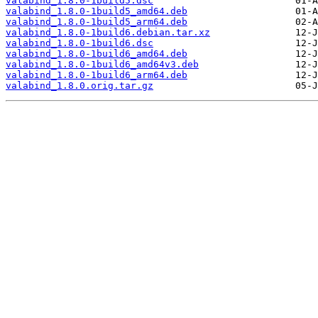
valabind_1.8.0-1build5.dsc
valabind_1.8.0-1build5_amd64.deb
valabind_1.8.0-1build5_arm64.deb
valabind_1.8.0-1build6.debian.tar.xz
valabind_1.8.0-1build6.dsc
valabind_1.8.0-1build6_amd64.deb
valabind_1.8.0-1build6_amd64v3.deb
valabind_1.8.0-1build6_arm64.deb
valabind_1.8.0.orig.tar.gz