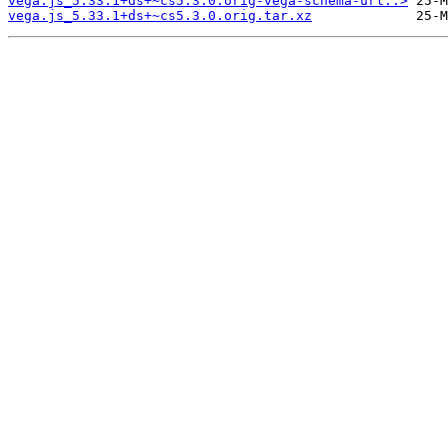
vega.js_5.33.1+ds+~cs5.3.0.orig-vega-schema-url..>
vega.js_5.33.1+ds+~cs5.3.0.orig.tar.xz