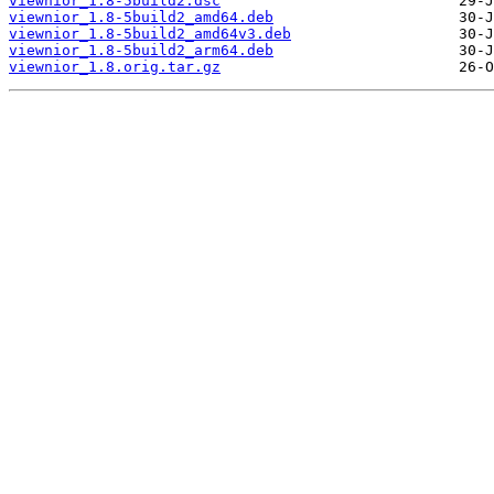
viewnior_1.8-5build2.dsc
viewnior_1.8-5build2_amd64.deb
viewnior_1.8-5build2_amd64v3.deb
viewnior_1.8-5build2_arm64.deb
viewnior_1.8.orig.tar.gz