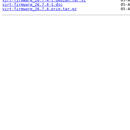
virt-firmware_26.7.4-1.debian.tar.xz
virt-firmware_26.7.4-1.dsc
virt-firmware_26.7.4.orig.tar.gz