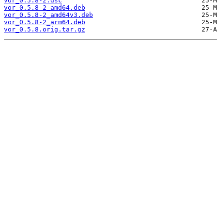
vor_0.5.8-2.dsc
vor_0.5.8-2_amd64.deb
vor_0.5.8-2_amd64v3.deb
vor_0.5.8-2_arm64.deb
vor_0.5.8.orig.tar.gz