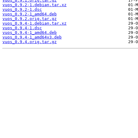
vuos_0.9.1.orig.tar.gz
vuos_0.9.2-1.debian.tar.xz
vuos_0.9.2-1.dsc
vuos_0.9.2-1_amd64.deb
vuos_0.9.2.orig.tar.gz
vuos_0.9.4-1.debian.tar.xz
vuos_0.9.4-1.dsc
vuos_0.9.4-1_amd64.deb
vuos_0.9.4-1_amd64v3.deb
vuos_0.9.4.orig.tar.gz