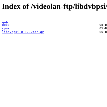
Index of /videolan-ftp/libdvbpsi/
../
deb/
rpm/
libdvbpsi-0.1.0.tar.gz