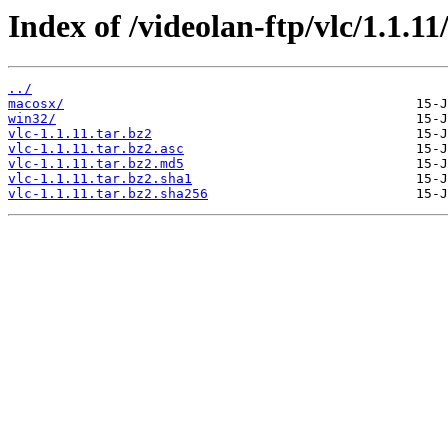
Index of /videolan-ftp/vlc/1.1.11
../
macosx/
win32/
vlc-1.1.11.tar.bz2
vlc-1.1.11.tar.bz2.asc
vlc-1.1.11.tar.bz2.md5
vlc-1.1.11.tar.bz2.sha1
vlc-1.1.11.tar.bz2.sha256