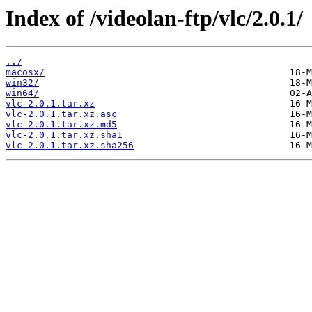
Index of /videolan-ftp/vlc/2.0.1/
../
macosx/
win32/
win64/
vlc-2.0.1.tar.xz
vlc-2.0.1.tar.xz.asc
vlc-2.0.1.tar.xz.md5
vlc-2.0.1.tar.xz.sha1
vlc-2.0.1.tar.xz.sha256