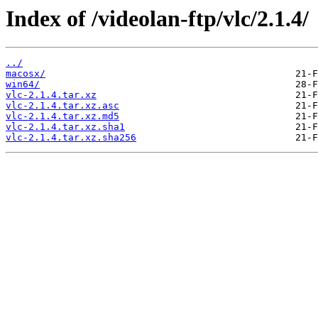
Index of /videolan-ftp/vlc/2.1.4/
../
macosx/
win64/
vlc-2.1.4.tar.xz
vlc-2.1.4.tar.xz.asc
vlc-2.1.4.tar.xz.md5
vlc-2.1.4.tar.xz.sha1
vlc-2.1.4.tar.xz.sha256