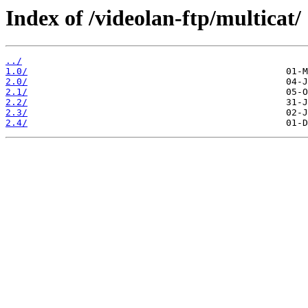
Index of /videolan-ftp/multicat/
../
1.0/
2.0/
2.1/
2.2/
2.3/
2.4/